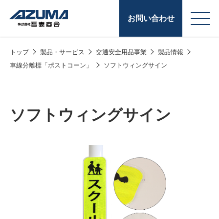
お問い合わせ
トップ
製品・サービス
交通安全用品事業
製品情報
会
原燃料事業
車線分離標「ポストコーン」
ソフトウィングサイン
社
石油製品販売
概
要
燃料小口配送
ソフトウィングサイン
LPG販売
潤滑油
給油カード
株式会社吾妻商会 会
製品・サービス
(ガソリンカード
社案内
コークス・鋳物