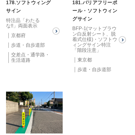
178.ソフトウィング
181.バリアフリーポ
サイン
ール・ソフトウィン
グサイン
特注品「わたる
な!!」両面表示
BFP-1(マットブラウ
ン白反射シート、脱
京都府
着式仕様)・ソフトウ
ィングサイン特注
歩道・自歩道部
「階段注意」
交差点・通学路・
東京都
生活道路
歩道・自歩道部