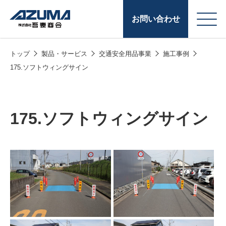
お問い合わせ
トップ
製品・サービス
交通安全用品事業
施工事例
会
原燃料事業
175.ソフトウィングサイン
社
石油製品販売
概
要
燃料小口配送
175.ソフトウィングサイン
LPG販売
潤滑油
給油カード
株式会社吾妻商会 会
製品・サービス
(ガソリンカード
社案内
コークス・鋳物