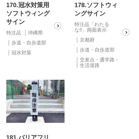
170.冠水対策用
178.ソフトウィ
ソフトウィング
ングサイン
サイン
特注品「わたる
な!!」両面表示
特注品
沖縄県
京都府
歩道・自歩道部
歩道・自歩道部
冠水対策
交差点・通学路・
生活道路
181.バリアフリ