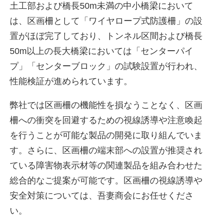
土工部および橋長50m未満の中小橋梁において
は、区画柵として「ワイヤロープ式防護柵」の設
置がほぼ完了しており、トンネル区間および橋長
50m以上の長大橋梁においては「センターパイ
プ」「センターブロック」の試験設置が行われ、
性能検証が進められています。
弊社では区画柵の機能性を損なうことなく、区画
柵への衝突を回避するための視線誘導や注意喚起
を行うことが可能な製品の開発に取り組んでいま
す。さらに、区画柵の端末部への設置が推奨され
ている障害物表示材等の関連製品を組み合わせた
総合的なご提案が可能です。区画柵の視線誘導や
安全対策については、吾妻商会にお任せくださ
い。