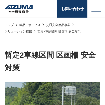
お問い合わせ
トップ
製品・サービス
交通安全用品事業
会
原燃料事業
ソリューション提案
暫定2車線区間 区画柵 安全対策
社
石油製品販売
概
要
燃料小口配送
暫定2車線区間 区画柵 安全
LPG販売
対策
潤滑油
給油カード
株式会社吾妻商会 会
製品・サービス
(ガソリンカード
社案内
コークス・鋳物