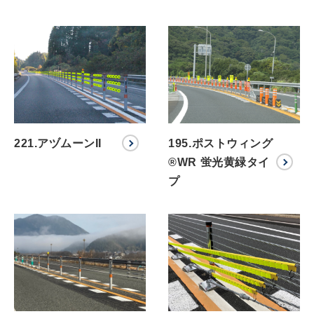
221.アヅムーンII
195.ポストウィング
®WR 蛍光黄緑タイ
プ