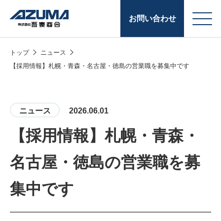
お問い合わせ
トップ
ニュース
会
原燃料事業
【採用情報】札幌・青森・名古屋・徳島の営業職を募集中です
社
石油製品販売
概
要
燃料小口配送
ニュース
2026.06.01
LPG販売
【採用情報】札幌・青森・
潤滑油
名古屋・徳島の営業職を募
給油カード
株式会社吾妻商会 会
製品・サービス
(ガソリンカード
集中です
社案内
コークス・鋳物