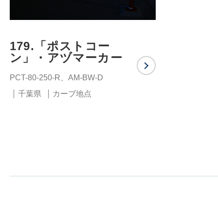
179.「ポストコー
ン」・アヅマーカー
PCT-80-250-R、AM-BW-D
千葉県
カーブ地点