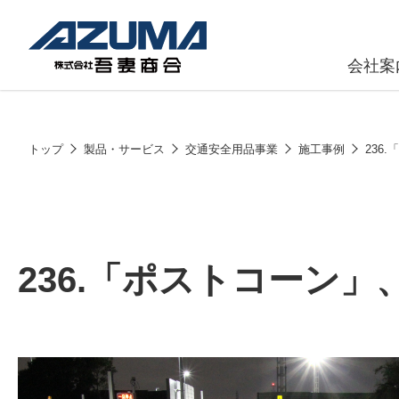
会社案
原燃料事
会社
トップ
製品・サービス
交通安全用品事業
施工事例
236
石油製品販
燃料小口配
LPG販売
236.「ポストコーン
潤滑油
給油カード
株式会社吾妻商会 会社案内
製品・サービス
(ガソリンカ
コークス・