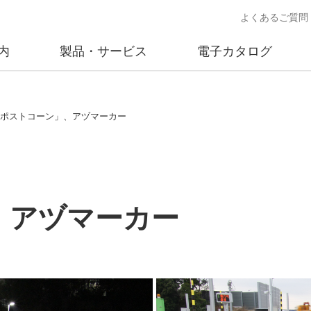
よくあるご質問
内
製品・サービス
電子カタログ
業
概要
沿革
交通安全用品事業
事業所案内
太陽
.「ポストコーン」、アヅマーカー
売
製品情報
太陽電
送
ソリューション提案
独立電
交通安全施設の施工
不動
」、アヅマーカー
商品データベース
交通安全用品 設置基準
ード)
施工事例
鋳物材料