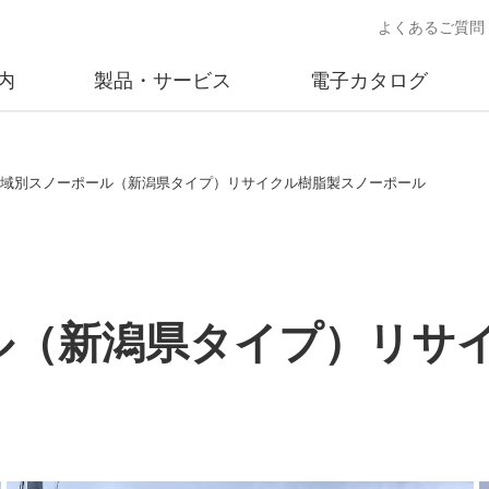
よくあるご質問
内
製品・サービス
電子カタログ
業
概要
沿革
交通安全用品事業
事業所案内
太陽
.地域別スノーポール（新潟県タイプ）リサイクル樹脂製スノーポール
売
製品情報
太陽電
送
ソリューション提案
独立電
交通安全施設の施工
不動
ール（新潟県タイプ）リサ
商品データベース
交通安全用品 設置基準
ード)
施工事例
鋳物材料