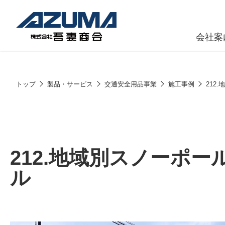
会社案
原燃料事
会社
トップ
製品・サービス
交通安全用品事業
施工事例
212
石油製品販
燃料小口配
LPG販売
212.地域別スノーポ
潤滑油
ル
給油カード
株式会社吾妻商会 会社案内
製品・サービス
(ガソリンカ
コークス・