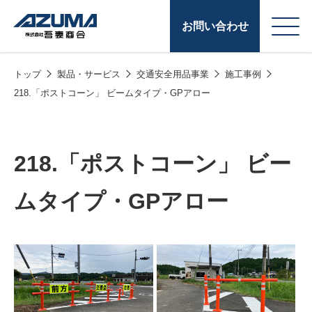
お問い合わせ
トップ
製品・サービス
交通安全用品事業
施工事例
会
原燃料事業
218.「ポストコーン」 ビームタイプ・GPアロー
社
石油製品販売
概
要
燃料小口配送
218.「ポストコーン」 ビー
LPG販売
ムタイプ・GPアロー
潤滑油
給油カード
株式会社吾妻商会 会
製品・サービス
(ガソリンカード
社案内
コークス・鋳物