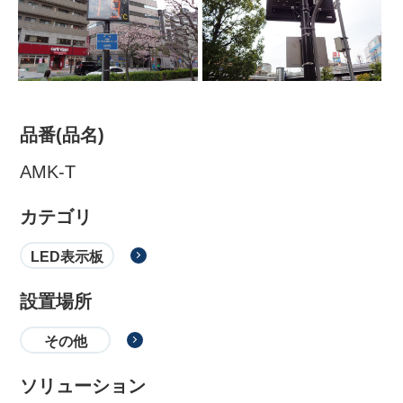
品番(品名)
AMK-T
カテゴリ
株式会社吾妻製作所 会社案
LED表示板
内
設置場所
その他
ソリューション