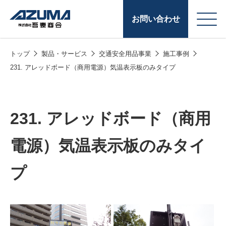
お問い合わせ
トップ
製品・サービス
交通安全用品事業
施工事例
会
原燃料事業
231. アレッドボード（商用電源）気温表示板のみタイプ
社
石油製品販売
概
要
燃料小口配送
231. アレッドボード（商用
LPG販売
電源）気温表示板のみタイ
潤滑油
プ
給油カード
株式会社吾妻商会 会
製品・サービス
(ガソリンカード
社案内
コークス・鋳物