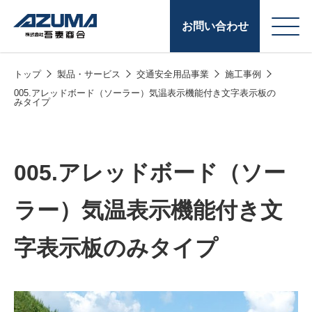
お問い合わせ
トップ
製品・サービス
交通安全用品事業
施工事例
会
原燃料事業
005.アレッドボード（ソーラー）気温表示機能付き文字表示板の
みタイプ
社
石油製品販売
概
要
燃料小口配送
005.アレッドボード（ソー
LPG販売
ラー）気温表示機能付き文
潤滑油
字表示板のみタイプ
給油カード
株式会社吾妻商会 会
製品・サービス
(ガソリンカード
社案内
コークス・鋳物