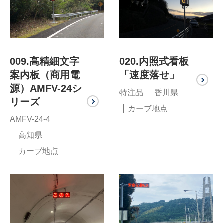
009.高精細文字
020.内照式看板
案内板（商用電
「速度落せ」
源）AMFV-24シ
特注品
香川県
リーズ
カーブ地点
AMFV-24-4
高知県
カーブ地点