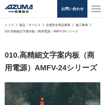
お問い合わせ
トップ
製品・サービス
交通安全用品事業
施工事例
会
原燃料事業
010.高精細文字案内板（商用電源）AMFV-24シリーズ
社
石油製品販売
概
要
燃料小口配送
010.高精細文字案内板（商
LPG販売
用電源）AMFV-24シリーズ
潤滑油
給油カード
株式会社吾妻商会 会
製品・サービス
(ガソリンカード
社案内
コークス・鋳物