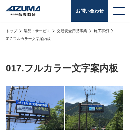
お問い合わせ
トップ
製品・サービス
交通安全用品事業
施工事例
会
原燃料事業
017.フルカラー文字案内板
社
石油製品販売
概
要
燃料小口配送
017.フルカラー文字案内板
LPG販売
潤滑油
給油カード
株式会社吾妻商会 会
製品・サービス
(ガソリンカード
社案内
コークス・鋳物