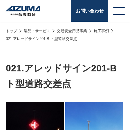
お問い合わせ
トップ
製品・サービス
交通安全用品事業
施工事例
会
原燃料事業
021.アレッドサイン201-B ト型道路交差点
社
石油製品販売
概
要
燃料小口配送
021.アレッドサイン201-B
LPG販売
ト型道路交差点
潤滑油
給油カード
株式会社吾妻商会 会
製品・サービス
(ガソリンカード
社案内
コークス・鋳物