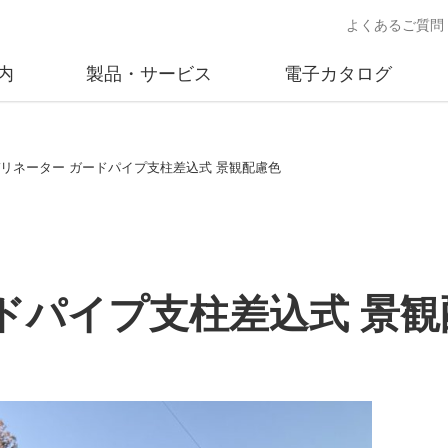
よくあるご質問
内
製品・サービス
電子カタログ
業
概要
沿革
交通安全用品事業
事業所案内
太陽
.デリネーター ガードパイプ支柱差込式 景観配慮色
売
製品情報
太陽電
送
ソリューション提案
独立電
交通安全施設の施工
不動
ードパイプ支柱差込式 景
商品データベース
交通安全用品 設置基準
ード)
施工事例
鋳物材料