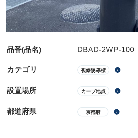
品番(品名)
DBAD-2WP-100
カテゴリ
視線誘導標
設置場所
カーブ地点
都道府県
京都府