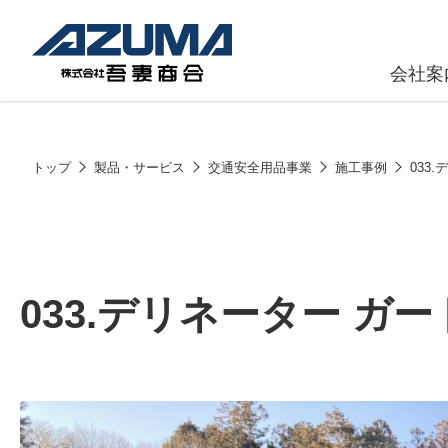
会社案
原燃料事
会社
トップ
製品・サービス
交通安全用品事業
施工事例
033
石油製品販
燃料小口配
LPG販売
033.デリネーター ガ
潤滑油
給油カード
株式会社吾妻商会 会社案内
製品・サービス
(ガソリンカ
コークス・