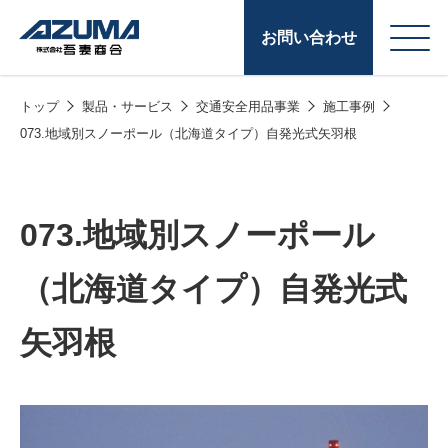
お問い合わせ
トップ
製品・サービス
交通安全用品事業
施工事例
会
原燃料事業
073.地域別スノーポール（北海道タイプ）自発光式矢羽根
社
石油製品販売
概
要
燃料小口配送
073.地域別スノーポール
LPG販売
（北海道タイプ）自発光式
潤滑油
矢羽根
給油カード
株式会社吾妻商会 会
製品・サービス
(ガソリンカード
社案内
コークス・鋳物