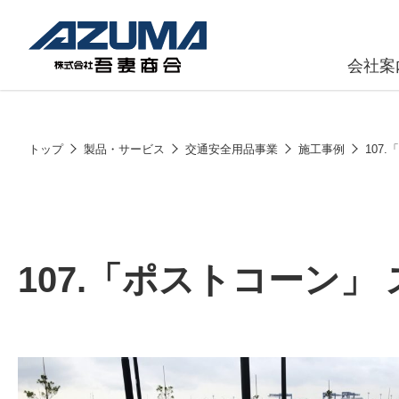
会社案
原燃料事
会社
トップ
製品・サービス
交通安全用品事業
施工事例
107
石油製品販
燃料小口配
LPG販売
107.「ポストコーン
潤滑油
給油カード
株式会社吾妻商会 会社案内
製品・サービス
(ガソリンカ
コークス・