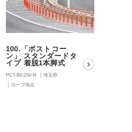
100.「ポストコー
ン」 スタンダードタ
イプ 着脱1本脚式
PCT-80-250-R
埼玉県
カーブ地点