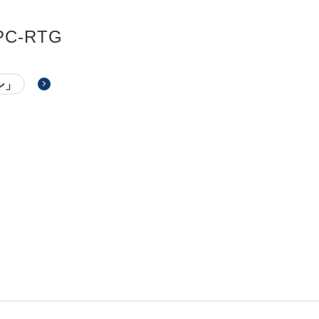
PC-RTG
ン」