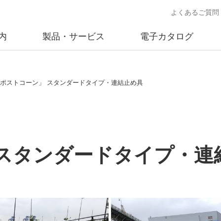
よくあるご質問
内
製品・サービス
電子カタログ
業
概要
沿革
交通安全用品事業
事業所案内
太陽
.「ポストコーン」 スタンダードタイプ・連結止め具
売
製品情報
太陽電
送
ソリューション提案
独立電
交通安全施設の施工
不動
」 スタンダードタイプ・連
商品データベース
交通安全用品 設置基準
ード)
施工事例
鋳物材料