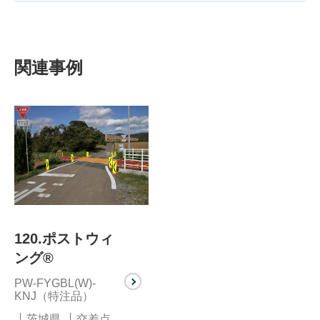
関連事例
120.ポストウィ
ング®
PW-FYGBL(W)-
KNJ（特注品）
茨城県
交差点