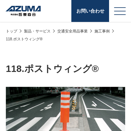
お問い合わせ
トップ
製品・サービス
交通安全用品事業
施工事例
会
原燃料事業
118.ポストウィング®
社
石油製品販売
概
要
燃料小口配送
118.ポストウィング®
LPG販売
潤滑油
給油カード
株式会社吾妻商会 会
製品・サービス
(ガソリンカード
社案内
コークス・鋳物