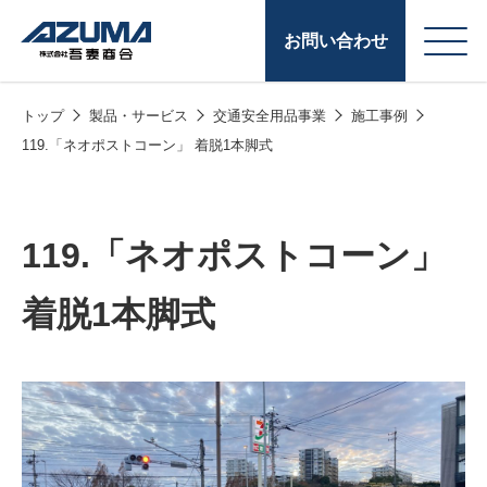
お問い合わせ
トップ
製品・サービス
交通安全用品事業
施工事例
会
原燃料事業
119.「ネオポストコーン」 着脱1本脚式
社
石油製品販売
概
要
燃料小口配送
119.「ネオポストコーン」
LPG販売
着脱1本脚式
潤滑油
給油カード
株式会社吾妻商会 会
製品・サービス
(ガソリンカード
社案内
コークス・鋳物