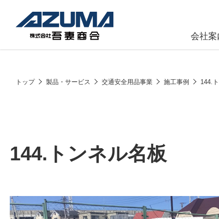
会社案
原燃料事
会社
トップ
製品・サービス
交通安全用品事業
施工事例
144
石油製品販
燃料小口配
LPG販売
144.トンネル名板
潤滑油
給油カード
株式会社吾妻商会 会社案内
製品・サービス
(ガソリンカ
コークス・