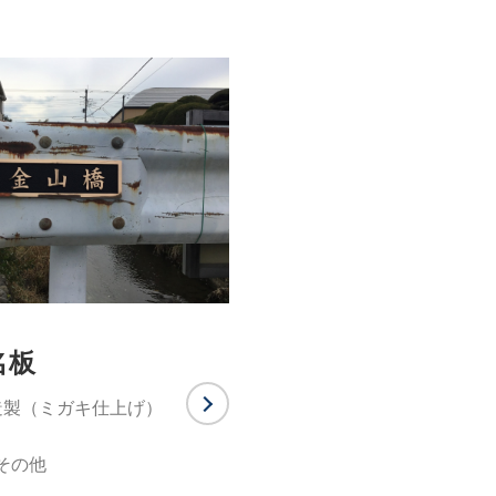
名板
造製（ミガキ仕上げ）
その他