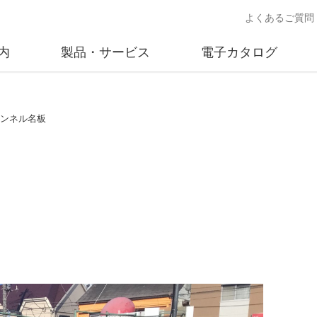
よくあるご質問
内
製品・サービス
電子カタログ
業
概要
沿革
交通安全用品事業
事業所案内
太陽
.トンネル名板
売
製品情報
太陽電
送
ソリューション提案
独立電
交通安全施設の施工
不動
商品データベース
交通安全用品 設置基準
ード)
施工事例
鋳物材料