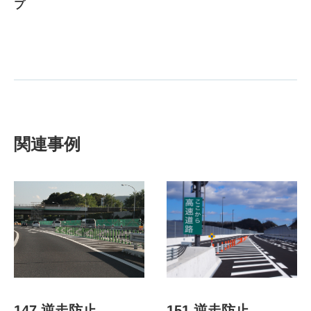
プ
関連事例
147.逆走防止
151.逆走防止