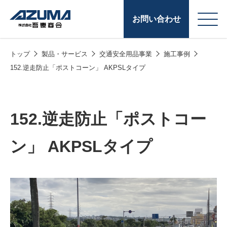
お問い合わせ
トップ
製品・サービス
交通安全用品事業
施工事例
会
原燃料事業
152.逆走防止「ポストコーン」 AKPSLタイプ
社
石油製品販売
概
要
燃料小口配送
152.逆走防止「ポストコー
LPG販売
ン」 AKPSLタイプ
潤滑油
給油カード
株式会社吾妻商会 会
製品・サービス
(ガソリンカード
社案内
コークス・鋳物