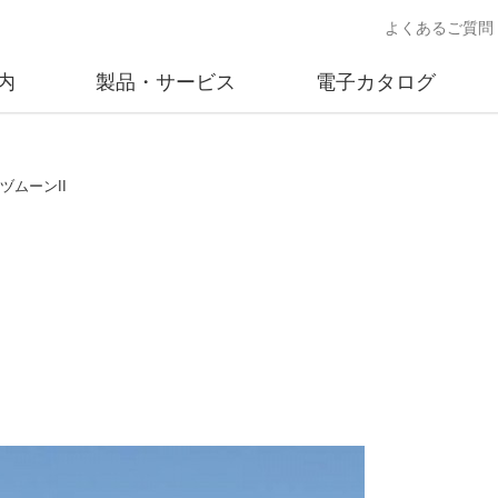
よくあるご質問
内
製品・サービス
電子カタログ
業
概要
沿革
交通安全用品事業
事業所案内
太陽
アヅムーンII
売
製品情報
太陽電
送
ソリューション提案
独立電
交通安全施設の施工
不動
商品データベース
交通安全用品 設置基準
ード)
施工事例
鋳物材料