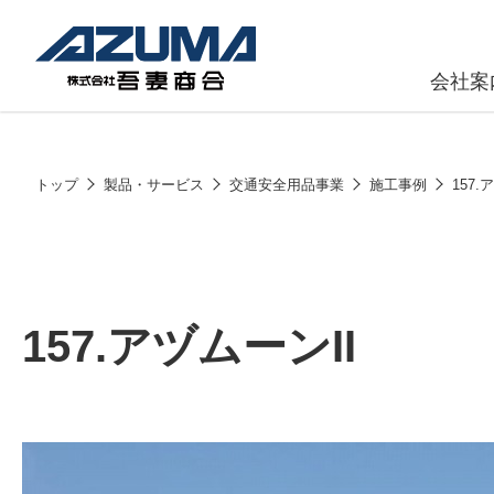
会社案
原燃料事
会社
トップ
製品・サービス
交通安全用品事業
施工事例
157.
石油製品販
燃料小口配
LPG販売
157.アヅムーンII
潤滑油
給油カード
株式会社吾妻商会 会社案内
製品・サービス
(ガソリンカ
コークス・