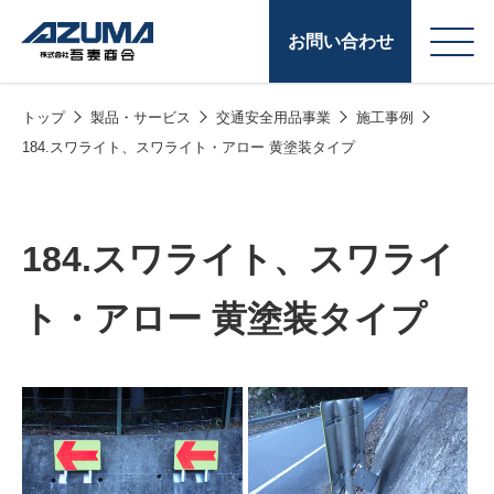
お問い合わせ
トップ
製品・サービス
交通安全用品事業
施工事例
会
原燃料事業
184.スワライト、スワライト・アロー 黄塗装タイプ
社
石油製品販売
概
要
燃料小口配送
184.スワライト、スワライ
LPG販売
ト・アロー 黄塗装タイプ
潤滑油
給油カード
株式会社吾妻商会 会
製品・サービス
(ガソリンカード
社案内
コークス・鋳物