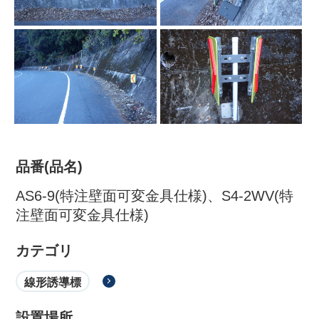
品番(品名)
株式会社吾妻製作所 会社案
AS6-9(特注壁面可変金具仕様)、S4-2WV(特
注壁面可変金具仕様)
内
カテゴリ
線形誘導標
設置場所