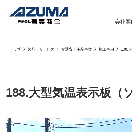
会社案
原燃料事
会社
トップ
製品・サービス
交通安全用品事業
施工事例
188
石油製品販
燃料小口配
LPG販売
188.大型気温表示板
潤滑油
給油カード
株式会社吾妻商会 会社案内
製品・サービス
(ガソリンカ
コークス・