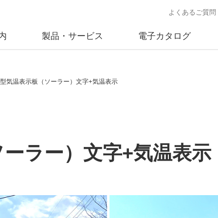
よくあるご質問
内
製品・サービス
電子カタログ
業
概要
沿革
交通安全用品事業
事業所案内
太陽
.大型気温表示板（ソーラー）文字+気温表示
売
製品情報
太陽電
送
ソリューション提案
独立電
交通安全施設の施工
不動
（ソーラー）文字+気温表示
商品データベース
交通安全用品 設置基準
ード)
施工事例
鋳物材料