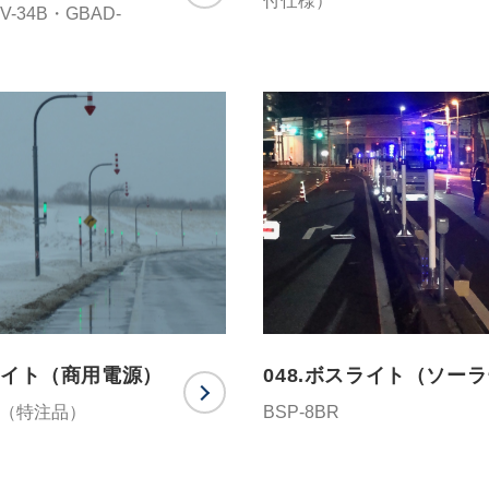
付仕様）
V-34B・GBAD-
スライト（商用電源）
048.ボスライト（ソー
CG（特注品）
BSP-8BR