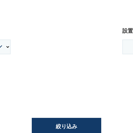
廃番情報
交通安全用品事業
お問い合わせ先一覧
設置
絞り込み