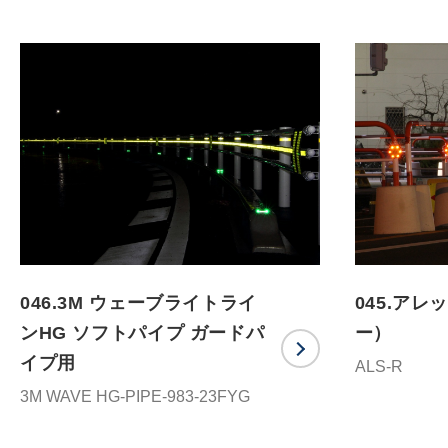
046.3M ウェーブライトライ
045.ア
ンHG ソフトパイプ ガードパ
ー）
イプ用
ALS-R
3M WAVE HG-PIPE-983-23FYG