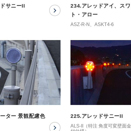
ッドサニーII
234.アレッドアイ、ス
ト・アロー
ASZ-R-N、ASKT4-6
ネーター 景観配慮色
225.アレッドサニーII
ALS-II（特注 角度可変壁面