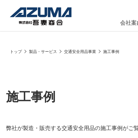
会社案
原燃料事
会社
トップ
製品・サービス
交通安全用品事業
施工事例
石油製品販
燃料小口配
LPG販売
施工事例
潤滑油
給油カード
株式会社吾妻商会 会社案内
製品・サービス
(ガソリンカ
弊社が製造・販売する交通安全用品の施工事例がご
コークス・