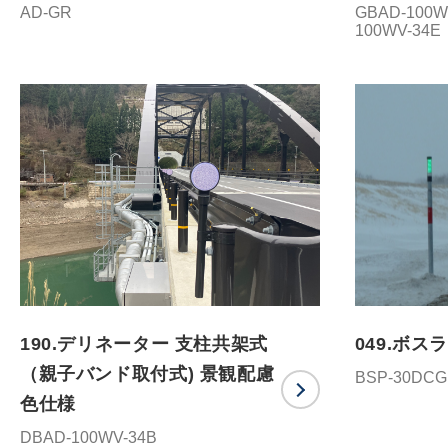
AD-GR
GBAD-100W
100WV-34E
190.デリネーター 支柱共架式
049.ボ
（親子バンド取付式) 景観配慮
BSP-30D
色仕様
DBAD-100WV-34B