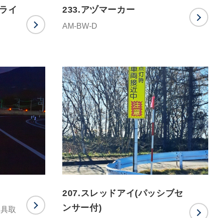
ワライ
233.アヅマーカー
AM-BW-D
207.スレッドアイ(パッシブセ
ンサー付)
金具取