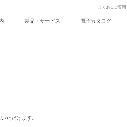
よくあるご質問
内
製品・サービス
電子カタログ
業
概要
沿革
交通安全用品事業
事業所案内
太陽
売
製品情報
太陽電
送
ソリューション提案
独立電
交通安全施設の施工
不動
商品データベース
交通安全用品 設置基準
ード)
覧いただけます。
施工事例
鋳物材料