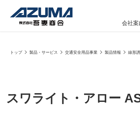
会社案
原燃料事
会社
トップ
製品・サービス
交通安全用品事業
製品情報
線形
石油製品販
燃料小口配
LPG販売
スワライト・アロー AS
潤滑油
給油カード
株式会社吾妻商会 会社案内
製品・サービス
(ガソリンカ
コークス・