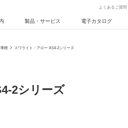
よくあるご質問
内
製品・サービス
電子カタログ
業
概要
沿革
交通安全用品事業
事業所案内
太陽
誘導標
スワライト・アロー AS4-2シリーズ
売
製品情報
太陽電
送
ソリューション提案
独立電
交通安全施設の施工
不動
4-2シリーズ
商品データベース
交通安全用品 設置基準
ード)
施工事例
鋳物材料