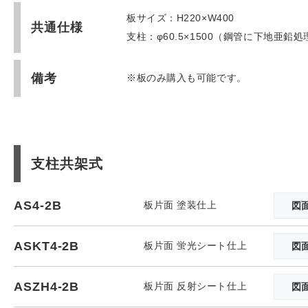
板サイズ：H220×W400
共通仕様
支柱：φ60.5×1500（鋼管に下地亜
備考
※板のみ購入も可能です。
支柱共架式
AS4-2B
板片面 塗装仕上
図
ASKT4-2B
板片面 蛍光シート仕上
図
ASZH4-2B
板片面 反射シート仕上
図