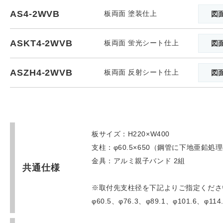
AS4-2WVB
板両面 塗装仕上
図
ASKT4-2WVB
板両面 蛍光シート仕上
図
ASZH4-2WVB
板両面 反射シート仕上
図
板サイズ：H220×W400
支柱：φ60.5×650（鋼管に下地亜鉛
金具：アルミ親子バンド 2組
共通仕様
※取付先支柱径を下記よりご指定くださ
φ60.5、φ76.3、φ89.1、φ101.6、φ114