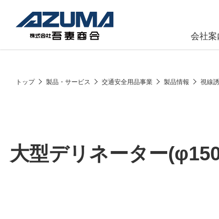
会社案
原燃料事
会社
トップ
製品・サービス
交通安全用品事業
製品情報
視線
石油製品販
燃料小口配
LPG販売
大型デリネーター(φ150
潤滑油
給油カード
株式会社吾妻商会 会社案内
製品・サービス
(ガソリンカ
コークス・