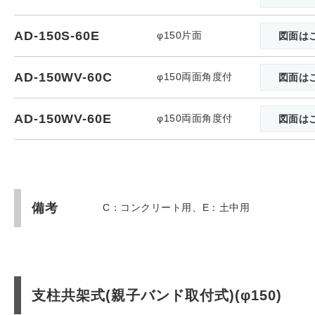
AD-150S-60E
φ150片面
図面は
AD-150WV-60C
φ150両面角度付
図面は
AD-150WV-60E
φ150両面角度付
図面は
備考
C：コンクリート用、E：土中用
支柱共架式(親子バンド取付式)(φ150)