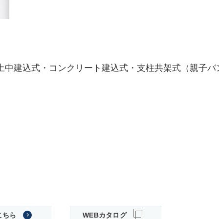
。土中建込式・コンクリート建込式・支柱共架式（親子バ
こちら
WEBカタログ