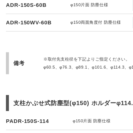
ADR-150S-60B
φ150片面 防塵仕様
ADR-150WV-60B
φ150両面角度付 防塵仕様
※取付先支柱径を下記よりご指定ください。
備考
φ60.5、φ76.3、φ89.1、φ101.6、φ114.3、φ1
支柱かぶせ式防塵型(φ150) ホルダーφ114
PADR-150S-114
φ150片面 防塵仕様