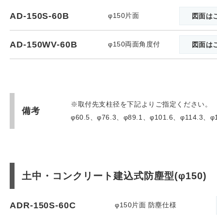
AD-150S-60B
φ150片面
図面は
AD-150WV-60B
φ150両面角度付
図面は
※取付先支柱径を下記よりご指定ください。
備考
φ60.5、φ76.3、φ89.1、φ101.6、φ114.3、φ1
土中・コンクリート建込式防塵型(φ150)
ADR-150S-60C
φ150片面 防塵仕様