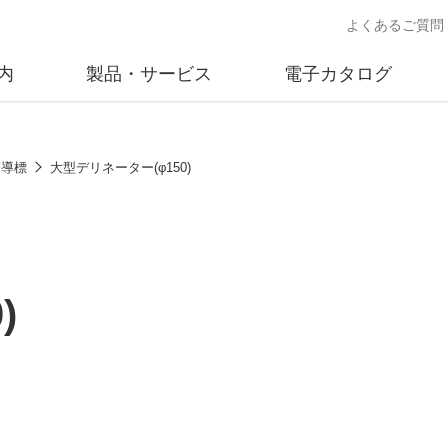
よくあるご質問
内
製品・サービス
電子カタログ
業
概要
沿革
交通安全用品事業
事業所案内
太陽
誘導標
大型デリネーター(φ150)
売
製品情報
太陽電
送
ソリューション提案
独立電
交通安全施設の施工
不動
)
商品データベース
交通安全用品 設置基準
ード)
施工事例
鋳物材料