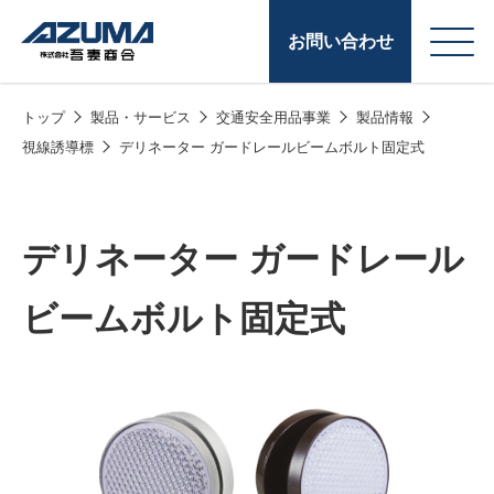
お問い合わせ
トップ
製品・サービス
交通安全用品事業
製品情報
会
原燃料事業
視線誘導標
デリネーター ガードレールビームボルト固定式
社
石油製品販売
概
要
燃料小口配送
デリネーター ガードレール
LPG販売
ビームボルト固定式
潤滑油
給油カード
株式会社吾妻商会 会
製品・サービス
(ガソリンカード
社案内
コークス・鋳物