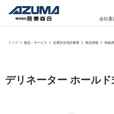
会社案
原燃料事
会社
トップ
製品・サービス
交通安全用品事業
製品情報
視線
石油製品販
燃料小口配
LPG販売
デリネーター ホールド
潤滑油
給油カード
株式会社吾妻商会 会社案内
製品・サービス
(ガソリンカ
コークス・