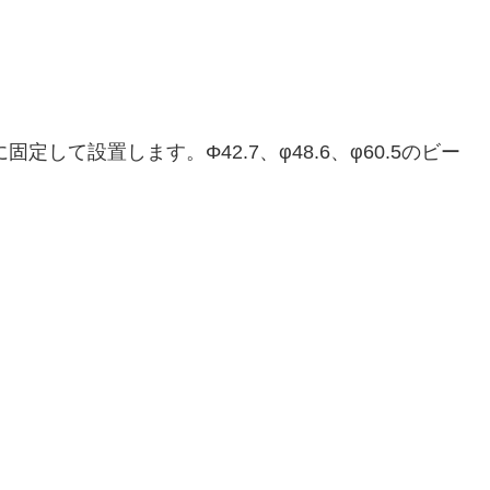
て設置します。Φ42.7、φ48.6、φ60.5のビー