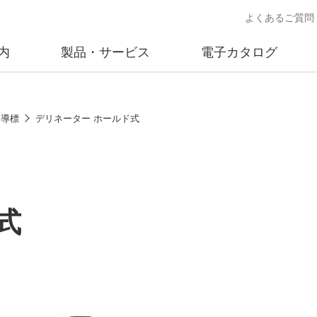
よくあるご質問
内
製品・サービス
電子カタログ
業
概要
沿革
交通安全用品事業
事業所案内
太陽
誘導標
デリネーター ホールド式
売
製品情報
太陽電
送
ソリューション提案
独立電
交通安全施設の施工
不動
式
商品データベース
交通安全用品 設置基準
ード)
施工事例
鋳物材料