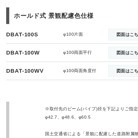
ホールド式 景観配慮色仕様
DBAT-100S
φ100片面
図面はこ
DBAT-100W
φ100両面平行
図面はこ
DBAT-100WV
φ100両面角度付
図面はこ
※取付先のビーム(パイプ)径を下記よりご指
φ42.7、φ48.6、φ60.5
国土交通省による「景観に配慮した道路附属