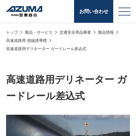
お問い合わせ
トップ
製品・サービス
交通安全用品事業
製品情報
会
原燃料事業
高速道路用 視線誘導標
社
高速道路用デリネーター ガードレール差込式
石油製品販売
概
要
燃料小口配送
高速道路用デリネーター ガ
LPG販売
潤滑油
ードレール差込式
給油カード
株式会社吾妻商会 会
製品・サービス
(ガソリンカード
社案内
コークス・鋳物