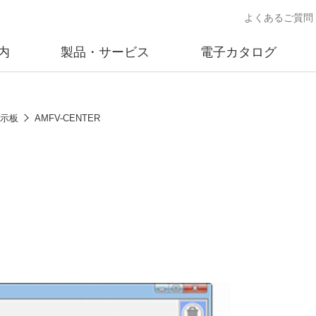
よくあるご質問
内
製品・サービス
電子カタログ
業
概要
沿革
交通安全用品事業
事業所案内
太陽
表示板
AMFV-CENTER
売
製品情報
太陽電
送
ソリューション提案
独立電
交通安全施設の施工
不動
商品データベース
交通安全用品 設置基準
ード)
施工事例
鋳物材料