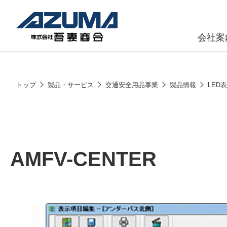
会社案
原燃料事
会社
トップ
製品・サービス
交通安全用品事業
製品情報
LED
石油製品販
燃料小口配
LPG販売
AMFV-CENTER
潤滑油
給油カード
株式会社吾妻商会 会社案内
製品・サービス
(ガソリンカ
コークス・