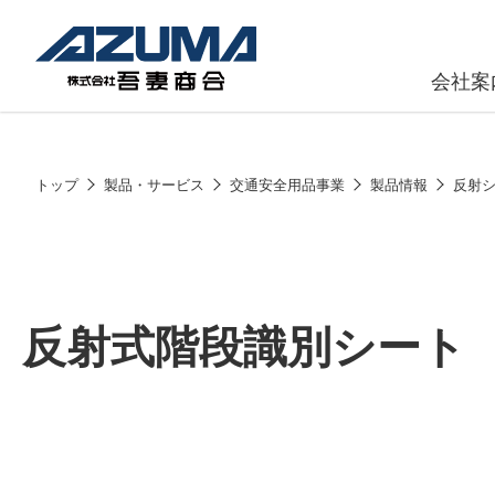
会社案
原燃料事
会社
トップ
製品・サービス
交通安全用品事業
製品情報
反射
石油製品販
燃料小口配
LPG販売
反射式階段識別シート
潤滑油
給油カード
株式会社吾妻商会 会社案内
製品・サービス
(ガソリンカ
コークス・