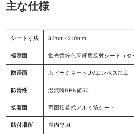
主な仕様
シート寸法
32mm×210mm
標示面
蛍光黄緑色高輝度反射シート（タ
防滑面
塩ビラミネートUVエンボス加工
防滑性
湿潤時BPN値50
接着面
両面接着式アルミ箔シート
貼付場所
屋内専用