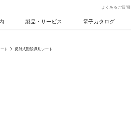
よくあるご質問
内
製品・サービス
電子カタログ
業
概要
沿革
交通安全用品事業
事業所案内
太陽
シート
反射式階段識別シート
売
製品情報
太陽電
送
ソリューション提案
独立電
交通安全施設の施工
不動
商品データベース
交通安全用品 設置基準
ード)
施工事例
鋳物材料