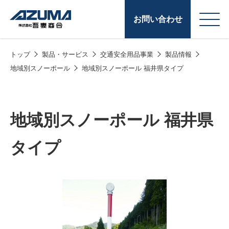
お問い合わせ
トップ
製品・サービス
交通安全用品事業
製品情報
会
原燃料事業
地域別スノーポール
地域別スノーポール 福井県タイプ
社
石油製品販売
概
要
燃料小口配送
地域別スノーポール 福井県
LPG販売
タイプ
潤滑油
給油カード
株式会社吾妻商会 会
製品・サービス
(ガソリンカード
社案内
コークス・鋳物