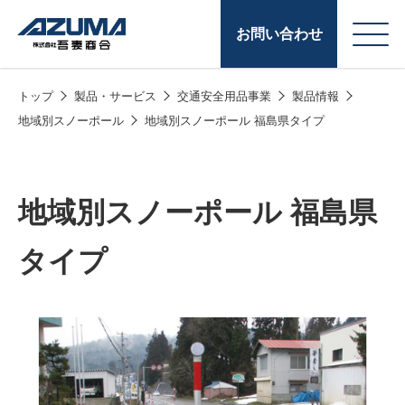
お問い合わせ
トップ
製品・サービス
交通安全用品事業
製品情報
会
原燃料事業
地域別スノーポール
地域別スノーポール 福島県タイプ
社
石油製品販売
概
要
燃料小口配送
地域別スノーポール 福島県
LPG販売
タイプ
潤滑油
給油カード
株式会社吾妻商会 会
製品・サービス
(ガソリンカード
社案内
コークス・鋳物