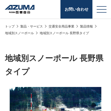
お問い合わせ
トップ
製品・サービス
交通安全用品事業
製品情報
会
原燃料事業
地域別スノーポール
地域別スノーポール 長野県タイプ
社
石油製品販売
概
要
燃料小口配送
地域別スノーポール 長野県
LPG販売
タイプ
潤滑油
給油カード
株式会社吾妻商会 会
製品・サービス
(ガソリンカード
社案内
コークス・鋳物