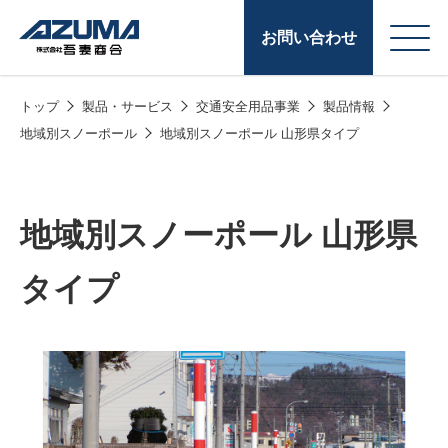
お問い合わせ
トップ
製品・サービス
交通安全用品事業
製品情報
会
原燃料事業
地域別スノーポール
地域別スノーポール 山形県タイプ
社
石油製品販売
概
要
燃料小口配送
地域別スノーポール 山形県
LPG販売
タイプ
潤滑油
給油カード
株式会社吾妻商会 会
製品・サービス
(ガソリンカード
社案内
コークス・鋳物