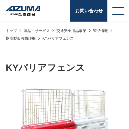
お問い合わせ
トップ
製品・サービス
交通安全用品事業
製品情報
会
原燃料事業
樹脂製仮設防護柵
KYバリアフェンス
社
石油製品販売
概
要
燃料小口配送
KYバリアフェンス
LPG販売
潤滑油
給油カード
株式会社吾妻商会 会
製品・サービス
(ガソリンカード
社案内
コークス・鋳物