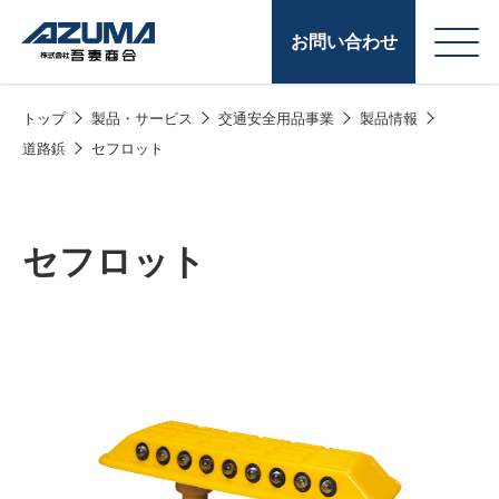
お問い合わせ
トップ
製品・サービス
交通安全用品事業
製品情報
会
原燃料事業
道路鋲
セフロット
社
石油製品販売
概
要
燃料小口配送
セフロット
LPG販売
潤滑油
給油カード
株式会社吾妻商会 会
製品・サービス
(ガソリンカード
社案内
コークス・鋳物