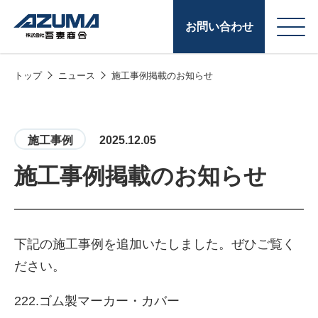
お問い合わせ
トップ
ニュース
施工事例掲載のお知らせ
会
原燃料事業
社
石油製品販売
概
施工事例
2025.12.05
要
燃料小口配送
施工事例掲載のお知らせ
LPG販売
潤滑油
下記の施工事例を追加いたしました。ぜひご覧く
給油カード
株式会社吾妻商会 会
製品・サービス
(ガソリンカード
ださい。
社案内
コークス・鋳物
222.ゴム製マーカー・カバー