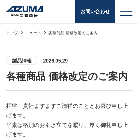
お問い合わせ
トップ
ニュース
各種商品 価格改定のご案内
会
原燃料事業
社
石油製品販売
概
製品情報
2026.05.29
要
燃料小口配送
各種商品 価格改定のご案内
LPG販売
潤滑油
拝啓 貴社ますますご清祥のこととお喜び申し上
給油カード
株式会社吾妻商会 会
製品・サービス
(ガソリンカード
げます。
社案内
平素は格別のお引き立てを賜り、厚く御礼申し上
コークス・鋳物
げます。