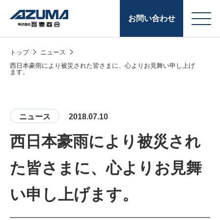
お問い合わせ
トップ
ニュース
会
原燃料事業
西日本豪雨により被災された皆さまに、心よりお見舞い申し上げ
ます。
社
石油製品販売
概
要
燃料小口配送
ニュース
2018.07.10
LPG販売
西日本豪雨により被災され
潤滑油
た皆さまに、心よりお見舞
給油カード
株式会社吾妻商会 会
製品・サービス
(ガソリンカード
い申し上げます。
社案内
コークス・鋳物