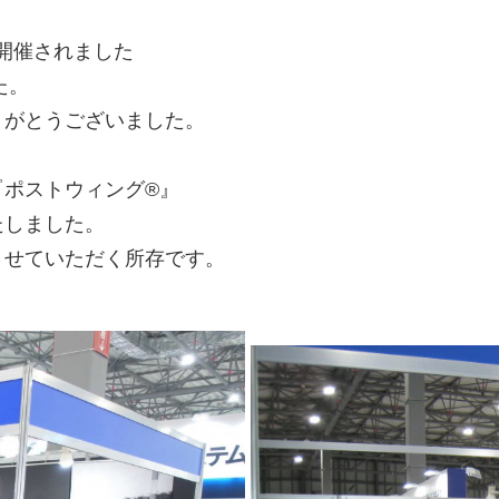
廃番情報
て開催されました
交通安全用品事業
た。
お問い合わせ先一覧
がとうございました。
『ポストウィング®』
たしました。
させていただく所存です。