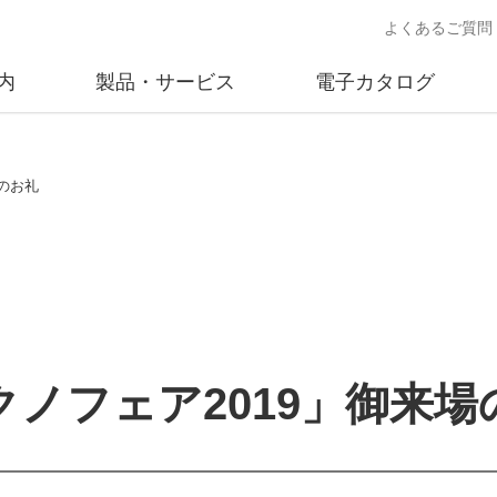
よくあるご質問
内
製品・サービス
電子カタログ
業
概要
沿革
交通安全用品事業
事業所案内
太陽
のお礼
売
製品情報
太陽電
送
ソリューション提案
独立電
交通安全施設の施工
不動
商品データベース
ノフェア2019」御来場
交通安全用品 設置基準
ード)
施工事例
鋳物材料