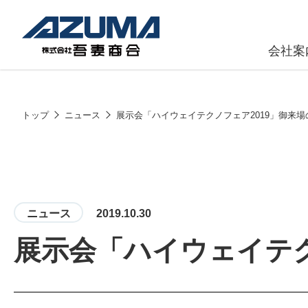
会社案
原燃料事
会社
トップ
ニュース
展示会「ハイウェイテクノフェア2019」御来場
石油製品販
燃料小口配
LPG販売
ニュース
2019.10.30
潤滑油
展示会「ハイウェイテク
給油カード
株式会社吾妻商会 会社案内
製品・サービス
(ガソリンカ
コークス・