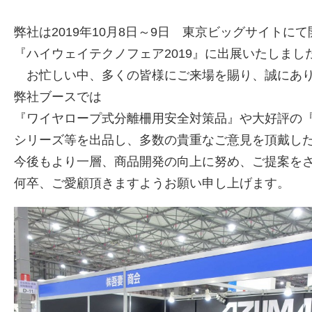
弊社は2019年10月8日～9日 東京ビッグサイトに
『ハイウェイテクノフェア2019』に出展いたしまし
お忙しい中、多くの皆様にご来場を賜り、誠にあり
弊社ブースでは
『ワイヤロープ式分離柵用安全対策品』や大好評の
シリーズ等を出品し、多数の貴重なご意見を頂戴し
今後もより一層、商品開発の向上に努め、ご提案を
何卒、ご愛顧頂きますようお願い申し上げます。
株式会社吾妻製作所 会社案内