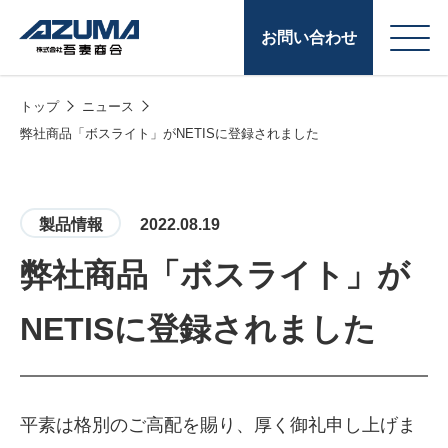
お問い合わせ
トップ
ニュース
会
原燃料事業
弊社商品「ボスライト」がNETISに登録されました
社
石油製品販売
概
要
燃料小口配送
製品情報
2022.08.19
LPG販売
弊社商品「ボスライト」が
潤滑油
NETISに登録されました
給油カード
株式会社吾妻商会 会
製品・サービス
(ガソリンカード
社案内
コークス・鋳物
平素は格別のご高配を賜り、厚く御礼申し上げま