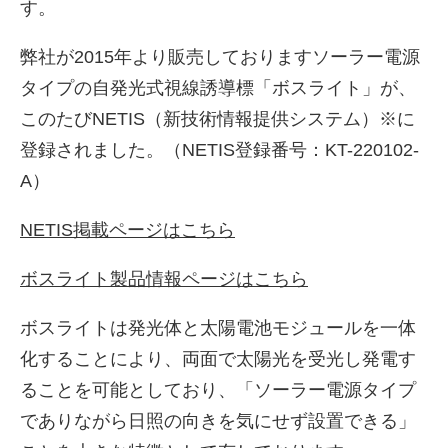
す。
弊社が2015年より販売しておりますソーラー電源
タイプの自発光式視線誘導標「ボスライト」が、
このたびNETIS（新技術情報提供システム）※に
登録されました。（NETIS登録番号：KT-220102-
A）
NETIS掲載ページはこちら
株式会社吾妻製作所 会社案
ボスライト製品情報ページはこちら
内
ボスライトは発光体と太陽電池モジュールを一体
化することにより、両面で太陽光を受光し発電す
ることを可能としており、「ソーラー電源タイプ
でありながら日照の向きを気にせず設置できる」