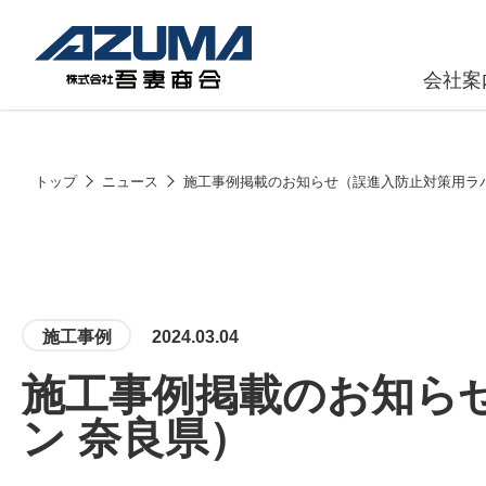
会社案
原燃料事
会社
トップ
ニュース
施工事例掲載のお知らせ（誤進入防止対策用ラ
石油製品販
燃料小口配
LPG販売
施工事例
2024.03.04
潤滑油
施工事例掲載のお知ら
給油カード
株式会社吾妻商会 会社案内
製品・サービス
ン 奈良県）
(ガソリンカ
コークス・