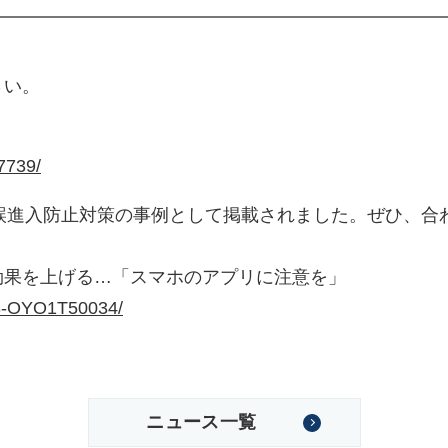
廃番情報
交通安全用品事業
お問い合わせ先一覧
さい。
/7739/
道路の誤進入防止対策の事例として掲載されました。ぜひ、
効果を上げる…「スマホのアプリに注意を」
208-OYO1T50034/
ニュース一覧