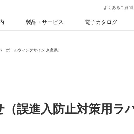
よくあるご質問
内
製品・サービス
電子カタログ
業
概要
沿革
交通安全用品事業
事業所案内
太陽
バーポールウィングサイン 奈良県）
売
製品情報
太陽電
送
ソリューション提案
独立電
交通安全施設の施工
不動
商品データベース
せ（誤進入防止対策用ラ
交通安全用品 設置基準
ード)
施工事例
鋳物材料