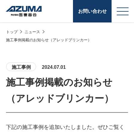
お問い合わせ
トップ
ニュース
会
原燃料事業
施工事例掲載のお知らせ（アレッドブリンカー）
社
石油製品販売
概
要
燃料小口配送
施工事例
2024.07.01
LPG販売
施工事例掲載のお知らせ
潤滑油
（アレッドブリンカー）
給油カード
株式会社吾妻商会 会
製品・サービス
(ガソリンカード
社案内
コークス・鋳物
下記の施工事例を追加いたしました。ぜひご覧く