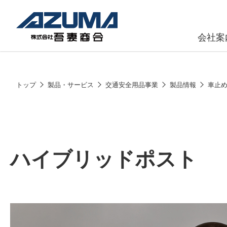
会社案
原燃料事
会社
トップ
製品・サービス
交通安全用品事業
製品情報
車止
石油製品販
燃料小口配
LPG販売
ハイブリッドポスト
潤滑油
給油カード
株式会社吾妻商会 会社案内
製品・サービス
(ガソリンカ
コークス・