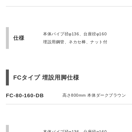
本体パイプ径φ136、台座径φ160
仕様
埋設用鋼管、ネカセ棒、ナット付
FCタイプ 埋設用脚仕様
FC-80-160-DB
高さ800mm 本体ダークブラウン
本体パイプ径φ136、台座径φ160