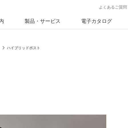
よくあるご質問
内
製品・サービス
電子カタログ
業
概要
沿革
交通安全用品事業
事業所案内
太陽
め
ハイブリッドポスト
売
製品情報
太陽電
送
ソリューション提案
独立電
交通安全施設の施工
不動
商品データベース
交通安全用品 設置基準
ード)
施工事例
鋳物材料