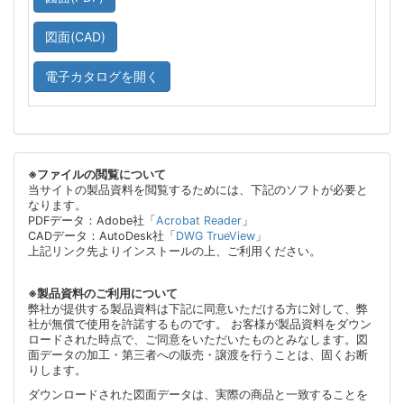
図面(CAD)
電子カタログを開く
※ファイルの閲覧について
当サイトの製品資料を閲覧するためには、下記のソフトが必要と
なります。
PDFデータ：Adobe社「
Acrobat Reader
」
CADデータ：AutoDesk社「
DWG TrueView
」
上記リンク先よりインストールの上、ご利用ください。
※製品資料のご利用について
弊社が提供する製品資料は下記に同意いただける方に対して、弊
社が無償で使用を許諾するものです。 お客様が製品資料をダウン
ロードされた時点で、ご同意をいただいたものとみなします。図
面データの加工・第三者への販売・譲渡を行うことは、固くお断
りします。
ダウンロードされた図面データは、実際の商品と一致することを