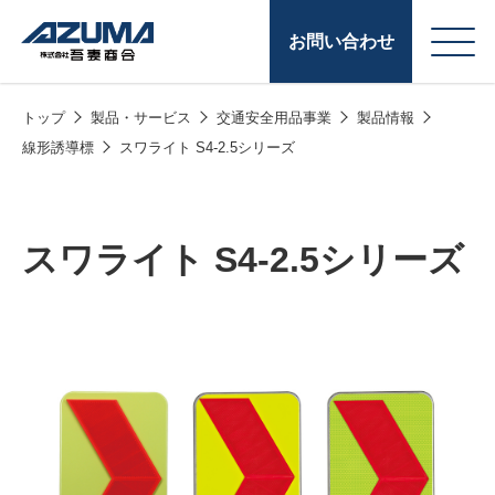
お問い合わせ
トップ
製品・サービス
交通安全用品事業
製品情報
会
原燃料事業
線形誘導標
スワライト S4-2.5シリーズ
社
石油製品販売
概
要
燃料小口配送
スワライト S4-2.5シリーズ
LPG販売
潤滑油
給油カード
株式会社吾妻商会 会
製品・サービス
(ガソリンカード
社案内
コークス・鋳物