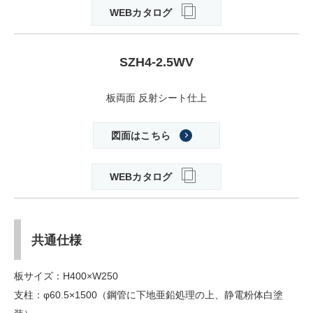
WEBカタログ
SZH4-2.5WV
板両面 反射シート仕上
図面はこちら
WEBカタログ
共通仕様
板サイズ：H400×W250
支柱：φ60.5×1500（鋼管に下地亜鉛処理の上、静電粉体白塗