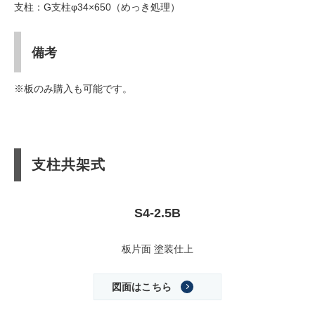
支柱：G支柱φ34×650（めっき処理）
備考
※板のみ購入も可能です。
支柱共架式
S4-2.5B
板片面 塗装仕上
図面はこちら