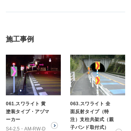
施工事例
061.スワライト 黄
063.スワライト 全
塗装タイプ・アヅマ
面反射タイプ（特
ーカー
注）支柱共架式（親
子バンド取付式）
S4-2.5・AM-RW-D