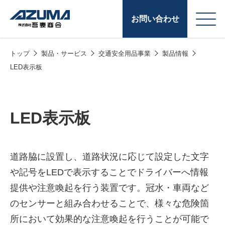
お問い合わせ
トップ
製品・サービス
交通安全用品事業
製品情報
会
原燃料事業
LED表示板
社
石油製品販売
概
要
燃料小口配送
LED表示板
LPG販売
潤滑油
道路脇に設置し、道路状況に応じて設定した文字
や記号をLEDで表示することでドライバーへ情報
給油カード
株式会社吾妻商会 会
製品・サービス
(ガソリンカード
提供や注意喚起を行う装置です。冠水・車両など
社案内
のセンサーと組み合わせることで、様々な危険箇
コークス・鋳物
所において効果的な注意喚起を行うことが可能で