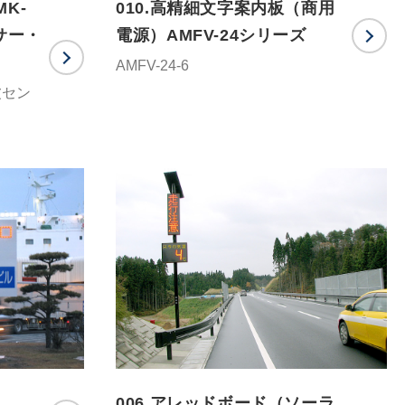
K-
010.高精細文字案内板（商用
サー・
電源）AMFV-24シリーズ
AMFV-24-6
波セン
006.アレッドボード（ソーラ