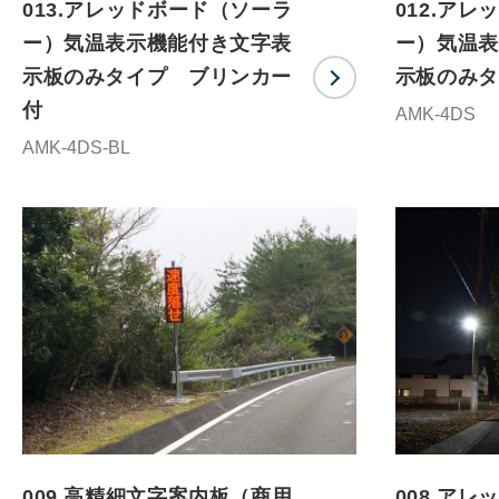
013.アレッドボード（ソーラ
012.ア
ー）気温表示機能付き文字表
ー）気温表
示板のみタイプ ブリンカー
示板のみタ
付
AMK-4DS
AMK-4DS-BL
009.高精細文字案内板（商用
008.アレ