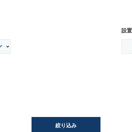
廃番情報
交通安全用品事業
お問い合わせ先一覧
設置
絞り込み