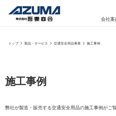
会社案
原燃料事
会社
トップ
製品・サービス
交通安全用品事業
施工事例
石油製品販
燃料小口配
LPG販売
施工事例
潤滑油
給油カード
株式会社吾妻商会 会社案内
製品・サービス
(ガソリンカ
弊社が製造・販売する交通安全用品の施工事例がご
コークス・