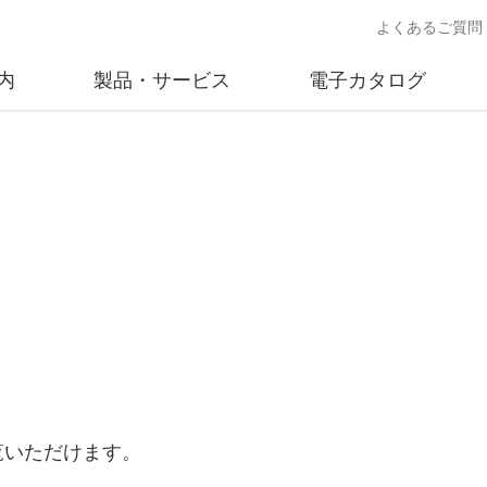
よくあるご質問
内
製品・サービス
電子カタログ
業
概要
沿革
交通安全用品事業
事業所案内
太陽
売
製品情報
太陽電
送
ソリューション提案
独立電
交通安全施設の施工
不動
商品データベース
交通安全用品 設置基準
ード)
覧いただけます。
施工事例
鋳物材料