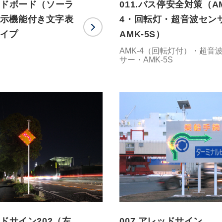
レッドボード（ソーラ
011.バス停安全対策（AM
示機能付き文字表
4・回転灯・超音波セン
イプ
AMK-5S）
AMK-4（回転灯付）・超音
サー・AMK-5S
ッドサイン202（左
007.アレッドサイン