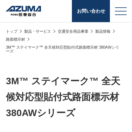
お問い合わせ
トップ
製品・サービス
交通安全用品事業
製品情報
会
原燃料事業
路面標示材
社
3M™ ステイマーク™ 全天候対応型貼付式路面標示材 380AWシリ
石油製品販売
ーズ
概
要
燃料小口配送
LPG販売
3M™ ステイマーク™ 全天
潤滑油
候対応型貼付式路面標示材
給油カード
株式会社吾妻商会 会
製品・サービス
(ガソリンカード
380AWシリーズ
社案内
コークス・鋳物