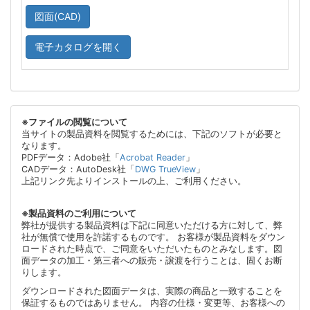
図面(CAD)
電子カタログを開く
※ファイルの閲覧について
当サイトの製品資料を閲覧するためには、下記のソフトが必要と
なります。
PDFデータ：Adobe社「
Acrobat Reader
」
CADデータ：AutoDesk社「
DWG TrueView
」
上記リンク先よりインストールの上、ご利用ください。
※製品資料のご利用について
弊社が提供する製品資料は下記に同意いただける方に対して、弊
社が無償で使用を許諾するものです。 お客様が製品資料をダウン
ロードされた時点で、ご同意をいただいたものとみなします。図
面データの加工・第三者への販売・譲渡を行うことは、固くお断
りします。
ダウンロードされた図面データは、実際の商品と一致することを
保証するものではありません。 内容の仕様・変更等、お客様への